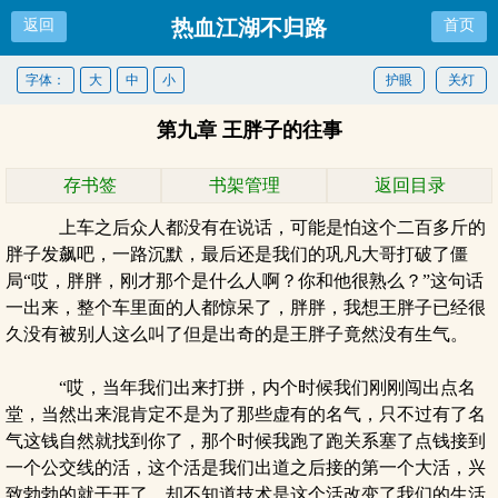
热血江湖不归路
返回
首页
字体：
大
中
小
护眼
关灯
第九章 王胖子的往事
存书签
书架管理
返回目录
上车之后众人都没有在说话，可能是怕这个二百多斤的
胖子发飙吧，一路沉默，最后还是我们的巩凡大哥打破了僵
局“哎，胖胖，刚才那个是什么人啊？你和他很熟么？”这句话
一出来，整个车里面的人都惊呆了，胖胖，我想王胖子已经很
久没有被别人这么叫了但是出奇的是王胖子竟然没有生气。
“哎，当年我们出来打拼，内个时候我们刚刚闯出点名
堂，当然出来混肯定不是为了那些虚有的名气，只不过有了名
气这钱自然就找到你了，那个时候我跑了跑关系塞了点钱接到
一个公交线的活，这个活是我们出道之后接的第一个大活，兴
致勃勃的就干开了，却不知道技术是这个活改变了我们的生活