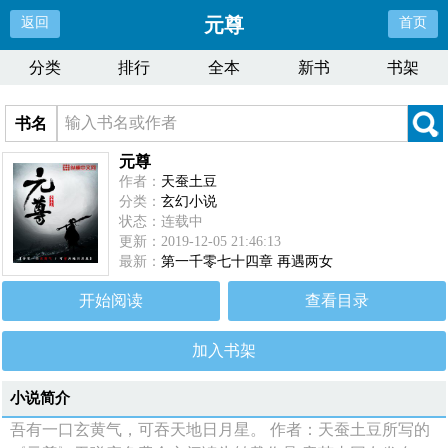
元尊
返回
首页
分类
排行
全本
新书
书架
书名
元尊
作者：
天蚕土豆
分类：
玄幻小说
状态：连载中
更新：2019-12-05 21:46:13
最新：
第一千零七十四章 再遇两女
开始阅读
查看目录
加入书架
小说简介
吾有一口玄黄气，可吞天地日月星。 作者：天蚕土豆所写的