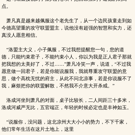
点。
萧凡真是越来越佩服这个老先生了，从一个边民孩童走到如
今德高望重的攻守联盟盟主，说他没有超强的智慧和实力，还
真没人愿意相信。
“洛盟主大义，小子佩服，不过我想提醒您一句，您的道
德，只能约束君子，不能约束小人，你以为我是正人君子那就
把我想的太美好了，不过……”萧凡冷笑一声，说道，“不过我
愿意做一回君子，若是你能说服我，我就尊重攻守联盟的意
思，做个高枕无忧的府主，从此不问北凉事，若是你说服不了
我，麻烦把你的联盟解散，不然我不介意大开杀戒。”
洛成河坐到萧凡的对面，桌子比较长，二人间距三十多米，
洛成河威严无比，五官端正，年轻的时候必定也是丰神如玉。
“说服你，没问题，这北凉州大大小小的势力，不下千家，
他们常年生活在这片土地上，这里