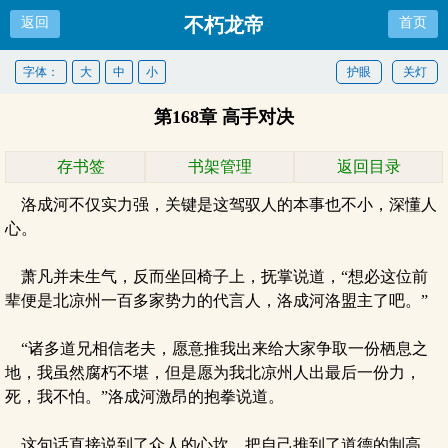
不朽龙帝
返回
首页
字体：
大
中
小
护眼
关灯
第168章 高手对决
存书签
书架管理
返回目录
洛成河不仅实力强，关键是这驾驭人的本事也不小，深懂人
心。
萧凡并未生气，反而坐回椅子上，抚掌说道，“想必这位前
辈便是北凉州一百多家势力的代言人，洛成河洛盟主了吧。”
“诸多道兄相信老夫，愿意推我出来给大家争取一份栖息之
地，我虽然腐朽不堪，但是愿为我北凉州人出最后一份力，
死，我不怕。”洛成河激昂的抱拳说道。
这句话直接说到了众人的心坎，把自己推到了道德的制高