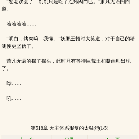
“您老误会了，刚刚只是吃了点烤肉而已。”萧凡无语的回
道。
哈哈哈哈……
“明白，烤肉嘛，我懂。”妖鹏王顿时大笑道，对于自己的猜
测便更坚信了。
萧凡无语的摇了摇头，此时只有等待巨荒王和凝画师出现
了。
哗……
吼……
第518章 天主体系报复的太猛烈(1/5)