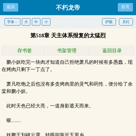
不朽龙帝
返回
首页
字体：
大
中
小
护眼
关灯
第518章 天主体系报复的太猛烈
存书签
书架管理
返回目录
鹏小妖吃完一块肉才知道自己拒绝萧凡的时候有多愚蠢，现
在烤肉只剩下一丁点了。
萧凡吃饱之后也没有多贪烤肉里的灵气和药性，便分给了余
棠和鹏小妖。
此时天色已经大亮，一道身影遮天而来。
唳……
妖鹏王划破云霄，转眼间靠近五里乡。