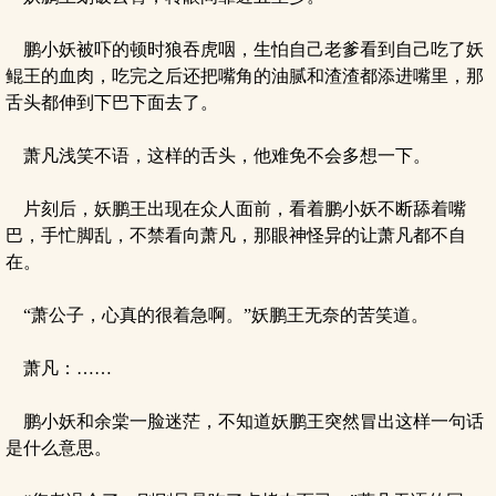
鹏小妖被吓的顿时狼吞虎咽，生怕自己老爹看到自己吃了妖
鲲王的血肉，吃完之后还把嘴角的油腻和渣渣都添进嘴里，那
舌头都伸到下巴下面去了。
萧凡浅笑不语，这样的舌头，他难免不会多想一下。
片刻后，妖鹏王出现在众人面前，看着鹏小妖不断舔着嘴
巴，手忙脚乱，不禁看向萧凡，那眼神怪异的让萧凡都不自
在。
“萧公子，心真的很着急啊。”妖鹏王无奈的苦笑道。
萧凡：……
鹏小妖和余棠一脸迷茫，不知道妖鹏王突然冒出这样一句话
是什么意思。