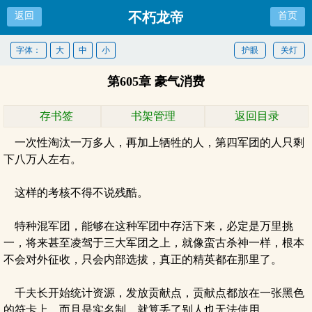
不朽龙帝
返回
首页
字体：
大
中
小
护眼
关灯
第605章 豪气消费
存书签
书架管理
返回目录
一次性淘汰一万多人，再加上牺牲的人，第四军团的人只剩
下八万人左右。
这样的考核不得不说残酷。
特种混军团，能够在这种军团中存活下来，必定是万里挑
一，将来甚至凌驾于三大军团之上，就像蛮古杀神一样，根本
不会对外征收，只会内部选拔，真正的精英都在那里了。
千夫长开始统计资源，发放贡献点，贡献点都放在一张黑色
的符卡上，而且是实名制，就算丢了别人也无法使用。