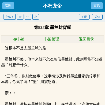
不朽龙帝
返回
首页
字体：
大
中
小
护眼
关灯
第835章 墨兰封背叛
存书签
书架管理
返回目录
这根本不是去墨兰城的路！
墨兰川不傻，他本来就不怎么相信墨兰封，此刻焉能不知道
墨兰封想干什么。
“三爷爷，你别做傻事！这事情涉及到我墨兰世家的传承和
本源，你疯了吗？”墨兰川震怒道。
轰！！
墨兰封一掌按在墨兰川的胸口上，森然说道，“这件大秘密