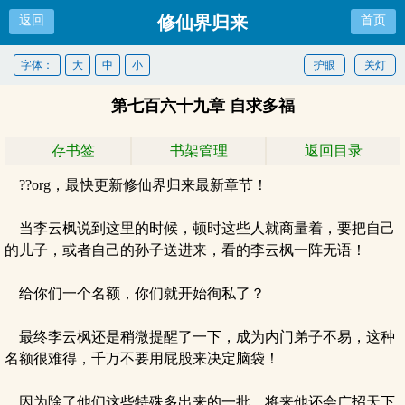
修仙界归来
返回
首页
字体：
大
中
小
护眼
关灯
第七百六十九章 自求多福
存书签
书架管理
返回目录
??org，最快更新修仙界归来最新章节！
当李云枫说到这里的时候，顿时这些人就商量着，要把自己
的儿子，或者自己的孙子送进来，看的李云枫一阵无语！
给你们一个名额，你们就开始徇私了？
最终李云枫还是稍微提醒了一下，成为内门弟子不易，这种
名额很难得，千万不要用屁股来决定脑袋！
因为除了他们这些特殊多出来的一批，将来他还会广招天下